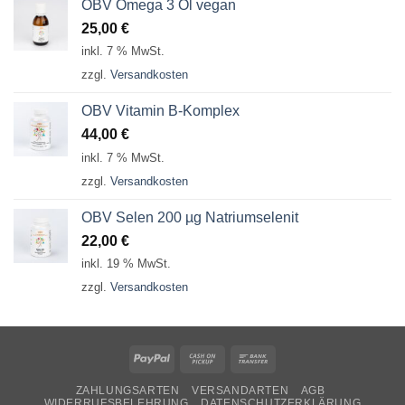
OBV Omega 3 Öl vegan
25,00
€
inkl. 7 % MwSt.
zzgl.
Versandkosten
OBV Vitamin B-Komplex
44,00
€
inkl. 7 % MwSt.
zzgl.
Versandkosten
OBV Selen 200 µg Natriumselenit
22,00
€
inkl. 19 % MwSt.
zzgl.
Versandkosten
PayPal
Cash
Bank
on
Transfer
ZAHLUNGSARTEN
VERSANDARTEN
AGB
Pickup
WIDERRUFSBELEHRUNG
DATENSCHUTZERKLÄRUNG