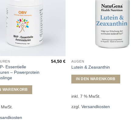
54,50
€
ÄUREN
AUGEN
- Essentielle
Lutein & Zeaxanthin
uren – Powerprotein
sslinge
IN DEN WARENKORB
EN WARENKORB
inkl. 7 % MwSt.
zzgl.
Versandkosten
% MwSt.
rsandkosten