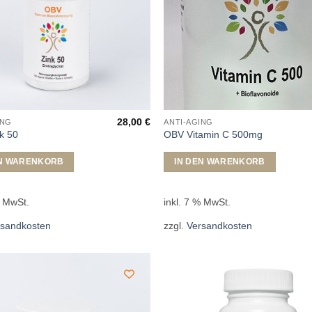
28,00
€
ING
ANTI-AGING
k 50
OBV Vitamin C 500mg
EN WARENKORB
IN DEN WARENKORB
% MwSt.
inkl. 7 % MwSt.
rsandkosten
zzgl.
Versandkosten