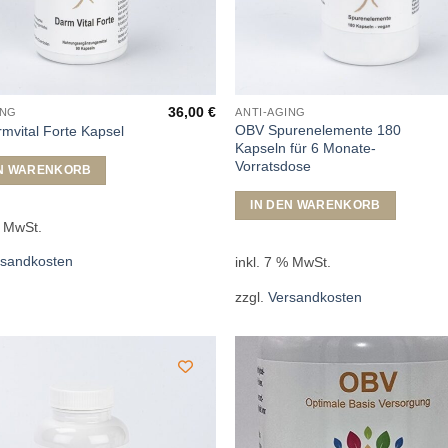
36,00
€
ING
ANTI-AGING
OBV Spurenelemente 180
mvital Forte Kapsel
Kapseln für 6 Monate-
Vorratsdose
EN WARENKORB
IN DEN WARENKORB
% MwSt.
rsandkosten
inkl. 7 % MwSt.
zzgl.
Versandkosten