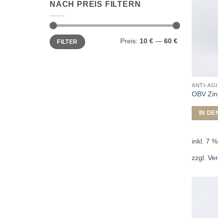
NACH PREIS FILTERN
Min.
Max.
Preis:
10 €
—
60 €
FILTER
Preis
Preis
ANTI-AG
OBV Zin
IN D
inkl. 7 
zzgl.
Ve