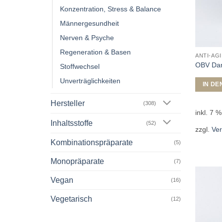
Konzentration, Stress & Balance
Männergesundheit
Nerven & Psyche
Regeneration & Basen
ANTI-AG
OBV Dar
Stoffwechsel
Unverträglichkeiten
IN D
Hersteller
(308)
inkl. 7 
Inhaltsstoffe
(52)
zzgl.
Ve
Kombinationspräparate
(5)
Monopräparate
(7)
Vegan
(16)
Vegetarisch
(12)