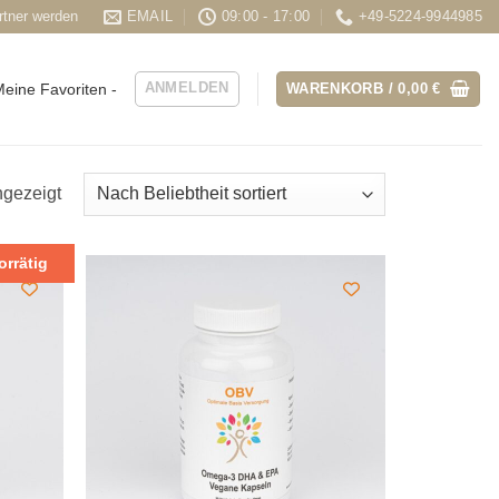
rtner werden
EMAIL
09:00 - 17:00
+49-5224-9944985
ANMELDEN
WARENKORB /
0,00
€
eine Favoriten -
Nach
ngezeigt
Beliebtheit
sortiert
orrätig