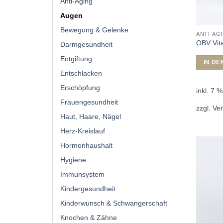
Anti-Aging
Augen
Bewegung & Gelenke
ANTI-AG
OBV Vit
Darmgesundheit
Entgiftung
IN D
Entschlacken
Erschöpfung
inkl. 7 
Frauengesundheit
zzgl.
Ve
Haut, Haare, Nägel
Herz-Kreislauf
Hormonhaushalt
Hygiene
Immunsystem
Kindergesundheit
Kinderwunsch & Schwangerschaft
Knochen & Zähne