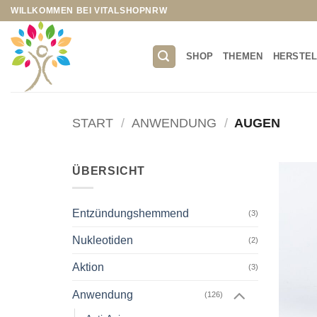
Zum
WILLKOMMEN BEI VITALSHOPNRW
Inhalt
springen
SHOP
THEMEN
HERSTE
START
/
ANWENDUNG
/
AUGEN
ÜBERSICHT
Entzündungshemmend
(3)
Nukleotiden
(2)
Aktion
(3)
Anwendung
(126)