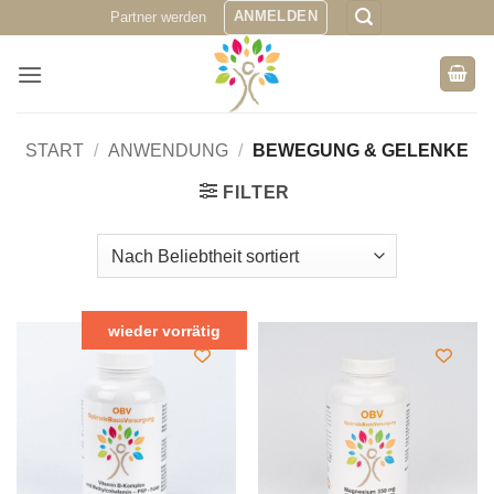
Zum
ANMELDEN
Partner werden
Inhalt
springen
START
/
ANWENDUNG
/
BEWEGUNG & GELENKE
FILTER
wieder vorrätig