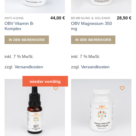
44,00
€
28,50
€
ANTI-AGING
BEWEGUNG & GELENKE
OBV Vitamin B-
OBV Magnesium 350
Komplex
mg
IN DEN WARENKORB
IN DEN WARENKORB
inkl. 7 % MwSt.
inkl. 7 % MwSt.
zzgl.
Versandkosten
zzgl.
Versandkosten
wieder vorrätig