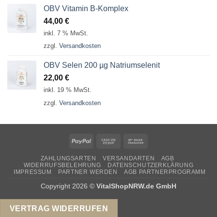
OBV Vitamin B-Komplex
44,00
€
inkl. 7 % MwSt.
zzgl.
Versandkosten
OBV Selen 200 µg Natriumselenit
22,00
€
inkl. 19 % MwSt.
zzgl.
Versandkosten
PayPal
Cash
Bank
on
Transfer
ZAHLUNGSARTEN
VERSANDARTEN
AGB
Pickup
WIDERRUFSBELEHRUNG
DATENSCHUTZERKLÄRUNG
IMPRESSUM
PARTNER WERDEN
AGB PARTNERPROGRAMM
Copyright 2026 ©
VitalShopNRW.de GmbH
VERTRAG WIDERRUFEN