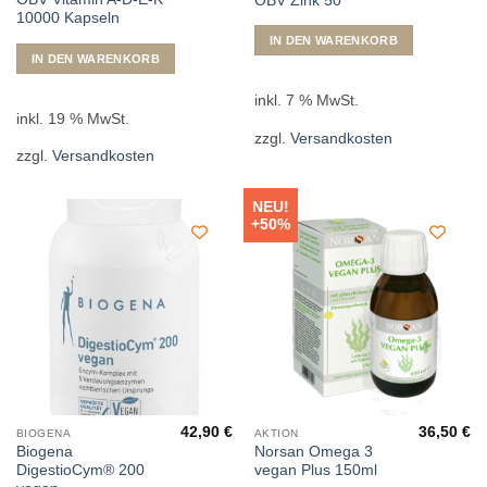
OBV Zink 50
10000 Kapseln
IN DEN WARENKORB
IN DEN WARENKORB
inkl. 7 % MwSt.
inkl. 19 % MwSt.
zzgl.
Versandkosten
zzgl.
Versandkosten
NEU!
+50%
42,90
€
36,50
€
BIOGENA
AKTION
Biogena
Norsan Omega 3
DigestioCym® 200
vegan Plus 150ml