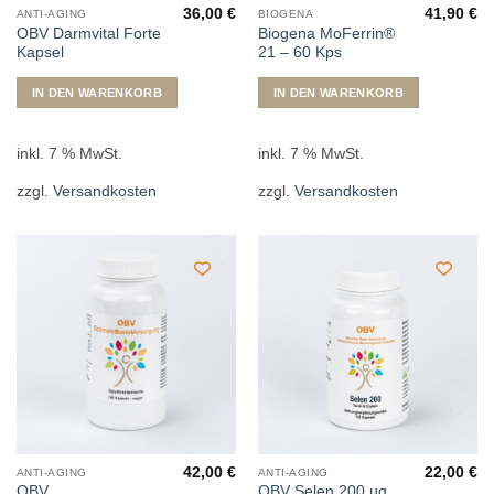
36,00
€
41,90
€
ANTI-AGING
BIOGENA
OBV Darmvital Forte
Biogena MoFerrin®
Kapsel
21 – 60 Kps
IN DEN WARENKORB
IN DEN WARENKORB
inkl. 7 % MwSt.
inkl. 7 % MwSt.
zzgl.
Versandkosten
zzgl.
Versandkosten
42,00
€
22,00
€
ANTI-AGING
ANTI-AGING
OBV
OBV Selen 200 µg