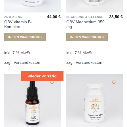
44,00
€
28,50
€
ANTI-AGING
BEWEGUNG & GELENKE
OBV Vitamin B-
OBV Magnesium 350
Komplex
mg
IN DEN WARENKORB
IN DEN WARENKORB
inkl. 7 % MwSt.
inkl. 7 % MwSt.
zzgl.
Versandkosten
zzgl.
Versandkosten
wieder vorrätig