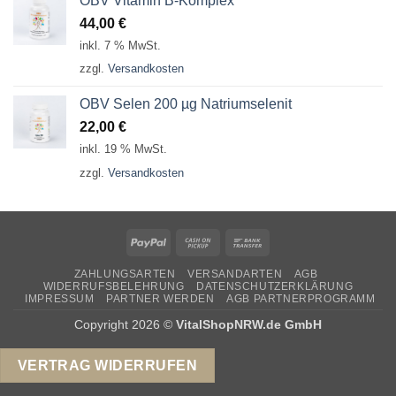
OBV Vitamin B-Komplex
44,00
€
inkl. 7 % MwSt.
zzgl.
Versandkosten
OBV Selen 200 µg Natriumselenit
22,00
€
inkl. 19 % MwSt.
zzgl.
Versandkosten
PayPal
Cash
Bank
on
Transfer
ZAHLUNGSARTEN
VERSANDARTEN
AGB
Pickup
WIDERRUFSBELEHRUNG
DATENSCHUTZERKLÄRUNG
IMPRESSUM
PARTNER WERDEN
AGB PARTNERPROGRAMM
Copyright 2026 ©
VitalShopNRW.de GmbH
VERTRAG WIDERRUFEN