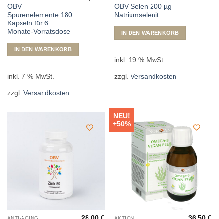
OBV
OBV Selen 200 µg
Spurenelemente 180
Natriumselenit
Kapseln für 6
Monate-Vorratsdose
IN DEN WARENKORB
IN DEN WARENKORB
inkl. 19 % MwSt.
inkl. 7 % MwSt.
zzgl.
Versandkosten
zzgl.
Versandkosten
NEU!
+50%
28,00
€
36,50
€
ANTI-AGING
AKTION