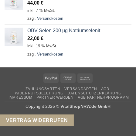
44,00
€
inkl. 7 % MwSt.
zzgl.
Versandkosten
OBV Selen 200 µg Natriumselenit
22,00
€
inkl. 19 % MwSt.
zzgl.
Versandkosten
PayPal
Cash
Bank
on
Transfer
ZAHLUNGSARTEN
VERSANDARTEN
AGB
Pickup
WIDERRUFSBELEHRUNG
DATENSCHUTZERKLÄRUNG
IMPRESSUM
PARTNER WERDEN
AGB PARTNERPROGRAMM
Copyright 2026 ©
VitalShopNRW.de GmbH
VERTRAG WIDERRUFEN