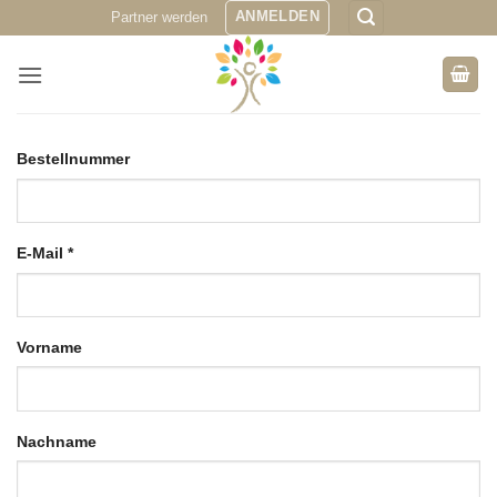
Zum
ANMELDEN
Partner werden
Inhalt
springen
Bestellnummer
E-Mail
*
E-
Vorname
Mail
(wiederholen)
*
Nachname