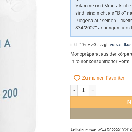
Vitamine und Mineralstoffe
sind, sind nicht als "Bio" 
Biogena auf seinen Etiket
834/2007" anbringen, um di
inkl. 7 % MwSt.
zzgl.
Versandkos
Monopräparat aus der körpe
in reiner konzentrierter Form
Zu meinen Favoriten
Biogena Alpha Liponsäure 20
Alternative:
I
Artikelnummer:
VS-AR62999106416