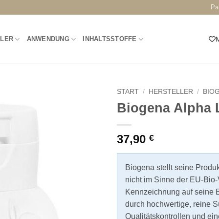
Pa
LLER
ANWENDUNG
INHALTSSTOFFE
M
START
/
HERSTELLER
/
BIO
Biogena Alpha 
37,90
€
Biogena stellt seine Produ
nicht im Sinne der EU-Bio-
Kennzeichnung auf seine E
durch hochwertige, reine S
Qualitätskontrollen und ein