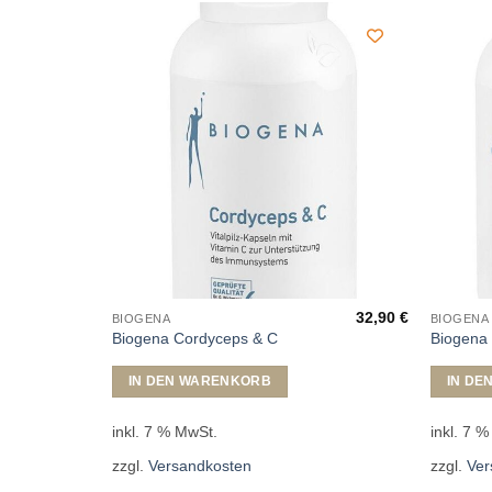
101,90
€
32,90
€
BIOGENA
BIOGENA
Biogena Cordyceps & C
Biogena
s
IN DEN WARENKORB
IN DE
inkl. 7 % MwSt.
inkl. 7 
zzgl.
Versandkosten
zzgl.
Ver