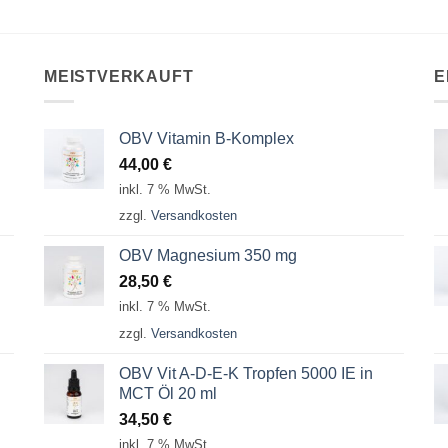
MEISTVERKAUFT
E
OBV Vitamin B-Komplex
44,00
€
inkl. 7 % MwSt.
zzgl.
Versandkosten
OBV Magnesium 350 mg
28,50
€
inkl. 7 % MwSt.
zzgl.
Versandkosten
OBV Vit A-D-E-K Tropfen 5000 IE in
MCT Öl 20 ml
34,50
€
inkl. 7 % MwSt.