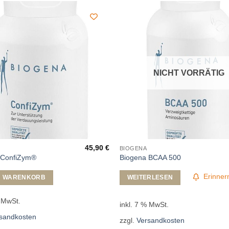
NICHT VORRÄTIG
45,90
€
BIOGENA
 ConfiZym®
Biogena BCAA 500
Erinner
N WARENKORB
WEITERLESEN
% MwSt.
inkl. 7 % MwSt.
sandkosten
zzgl.
Versandkosten