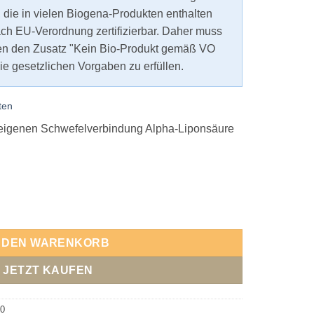
, die in vielen Biogena-Produkten enthalten
nach EU-Verordnung zertifizierbar. Daher muss
ten den Zusatz "Kein Bio-Produkt gemäß VO
e gesetzlichen Vorgaben zu erfüllen.
ten
reigenen Schwefelverbindung Alpha-Liponsäure
0 Menge
N DEN WARENKORB
JETZT KAUFEN
0