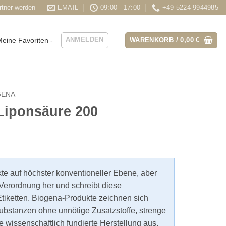
rtner werden
EMAIL
09:00 - 17:00
+49-5224-9944985
ANMELDEN
WARENKORB /
0,00
€
eine Favoriten -
GENA
Liponsäure 200
kte auf höchster konventioneller Ebene, aber
Verordnung her und schreibt diese
tiketten. Biogena-Produkte zeichnen sich
ubstanzen ohne unnötige Zusatzstoffe, strenge
e wissenschaftlich fundierte Herstellung aus.