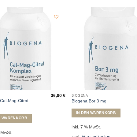
36,90
€
BIOGENA
Cal-Mag-Citrat
Biogena Bor 3 mg
IN DEN WARENKORB
N WARENKORB
inkl. 7 % MwSt.
% MwSt.
zzgl.
Versandkosten