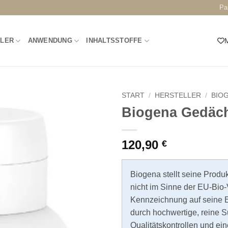
Pa
LLER
ANWENDUNG
INHALTSSTOFFE
M
START
/
HERSTELLER
/
BIO
Biogena Gedäch
120,90
€
Biogena stellt seine Produ
nicht im Sinne der EU-Bio-
Kennzeichnung auf seine E
durch hochwertige, reine S
Qualitätskontrollen und ein