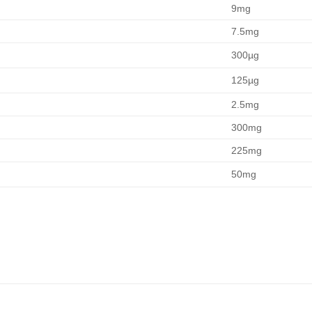
9mg
7.5mg
300µg
125µg
2.5mg
)
300mg
225mg
50mg