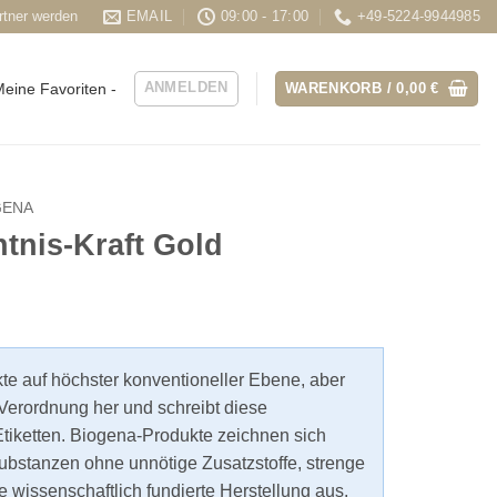
rtner werden
EMAIL
09:00 - 17:00
+49-5224-9944985
ANMELDEN
WARENKORB /
0,00
€
eine Favoriten -
GENA
tnis-Kraft Gold
kte auf höchster konventioneller Ebene, aber
Verordnung her und schreibt diese
tiketten. Biogena-Produkte zeichnen sich
ubstanzen ohne unnötige Zusatzstoffe, strenge
e wissenschaftlich fundierte Herstellung aus.