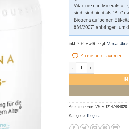
Vitamine und Mineralstoffe
sind, sind nicht als "Bio" 
Biogena auf seinen Etiket
834/2007" anbringen, um di
inkl. 7 % MwSt.
zzgl.
Versandkos
Zu meinen Favoriten
Biogena Gedächtnis-Kraft Go
Alternative:
I
Artikelnummer:
VS-AR2147484020
Kategorie:
Biogena