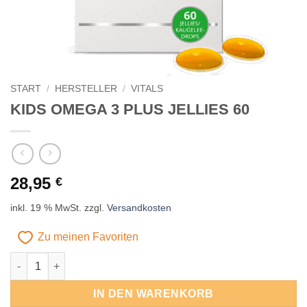
START
/
HERSTELLER
/
VITALS
KIDS OMEGA 3 PLUS JELLIES 60
28,95
€
inkl. 19 % MwSt.
zzgl.
Versandkosten
Zu meinen Favoriten
KIDS OMEGA 3 PLUS JELLIES 60 Menge
Alternative:
IN DEN WARENKORB