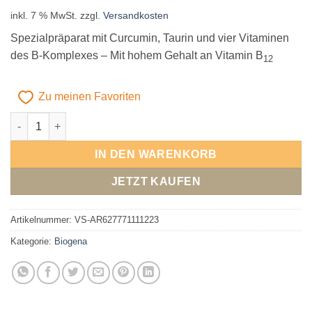
inkl. 7 % MwSt.
zzgl.
Versandkosten
Spezialpräparat mit Curcumin, Taurin und vier Vitaminen
des B-Komplexes – Mit hohem Gehalt an Vitamin B
12
Zu meinen Favoriten
Biogena NitroStress® Formula I Menge
Alternative:
IN DEN WARENKORB
JETZT KAUFEN
Artikelnummer:
VS-AR627771111223
Kategorie:
Biogena