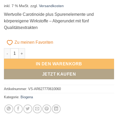
inkl. 7 % MwSt.
zzgl.
Versandkosten
Wertvolle Carotinoide plus Spurenelemente und
körpereigene Wirkstoffe – Abgerundet mit fünf
Qualitätsextrakten
Zu meinen Favoriten
Biogena OculaPlex® Menge
Alternative:
IN DEN WARENKORB
JETZT KAUFEN
Artikelnummer:
VS-AR627770610060
Kategorie:
Biogena