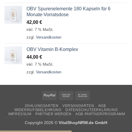
OBV Spurenelemente 180 Kapseln für 6
Monate-Vorratsdose
42,00
€
inkl. 7 % MwSt.
zzgl.
Versandkosten
OBV Vitamin B-Komplex
44,00
€
inkl. 7 % MwSt.
zzgl.
Versandkosten
PayPal
Cash
Bank
on
Transfer
ZAHLUNGSARTEN
VERSANDARTEN
AGB
Pickup
WIDERRUFSBELEHRUNG
DATENSCHUTZERKLÄRUNG
IMPRESSUM
PARTNER WERDEN
AGB PARTNERPROGRAMM
Copyright 2026 ©
VitalShopNRW.de GmbH