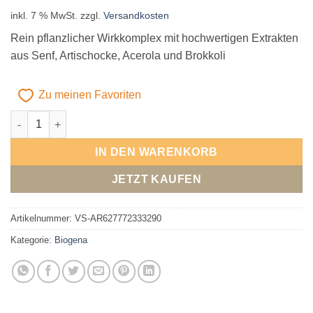
inkl. 7 % MwSt.
zzgl.
Versandkosten
Rein pflanzlicher Wirkkomplex mit hochwertigen Extrakten
aus Senf, Artischocke, Acerola und Brokkoli
Zu meinen Favoriten
Biogena PhytoDoxx® Menge
Alternative:
IN DEN WARENKORB
JETZT KAUFEN
Artikelnummer:
VS-AR627772333290
Kategorie:
Biogena