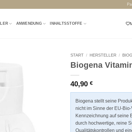
Pa
LLER
ANWENDUNG
INHALTSSTOFFE
M
START
/
HERSTELLER
/
BIO
Biogena Vitami
40,90
€
Biogena stellt seine Produ
nicht im Sinne der EU-Bio-
Kennzeichnung auf seine E
durch hochwertige, reine S
Qualitätskontrollen und ein