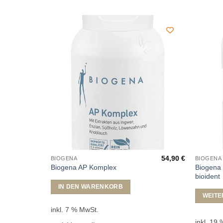
45,90
€
54,90
€
BIOGENA
BIOGENA
Biogena
Biogena AP Komplex
bioident
IN DEN WARENKORB
WEITE
inkl. 7 % MwSt.
inkl. 19