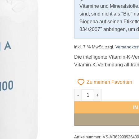
Vitamine und Mineralstoffe
sind, sind nicht als "Bio" 
Biogena auf seinen Etiket
834/2007" anbringen, um di
inkl. 7 % MwSt.
zzgl.
Versandkos
Die intelligente Vitamin-K-Ve
Vitamin-K-Verbindung all-tr
Zu meinen Favoriten
Biogena Vitamin K2 100 Meng
Alternative:
I
Artikelnummer:
VS-AR62999926400