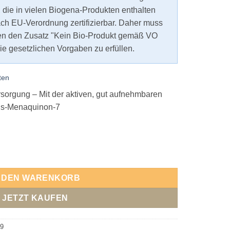
, die in vielen Biogena-Produkten enthalten
nach EU-Verordnung zertifizierbar. Daher muss
ten den Zusatz "Kein Bio-Produkt gemäß VO
e gesetzlichen Vorgaben zu erfüllen.
ten
rsorgung – Mit der aktiven, gut aufnehmbaren
ans-Menaquinon-7
e
N DEN WARENKORB
JETZT KAUFEN
9