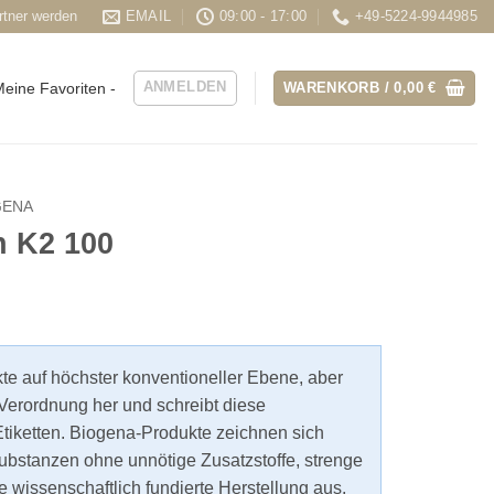
rtner werden
EMAIL
09:00 - 17:00
+49-5224-9944985
ANMELDEN
WARENKORB /
0,00
€
eine Favoriten -
GENA
n K2 100
kte auf höchster konventioneller Ebene, aber
Verordnung her und schreibt diese
tiketten. Biogena-Produkte zeichnen sich
ubstanzen ohne unnötige Zusatzstoffe, strenge
e wissenschaftlich fundierte Herstellung aus.